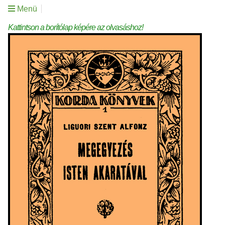
Menü
Kattintson a borítólap képére az olvasáshoz!