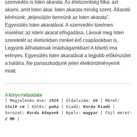
szenvedés is Isten akarata. Az életszentség titka: azt
akarni, amit Isten akar. Isten akarata mindig szent. Állandó
kérésünk: „teljesüljön bennünk az Isten akarata”.
Egyesülés Isten akaratával. A szenvedés türelmes
viselése: az isteni akarat elfogadása. Lássuk meg Isten
szeretetét az életünkben minket érő csapásokban is.
Legyünk állhatatosak imádságainkban! A kitartó ima
erényes. Egyesülés Isten akaratával a legjobb előkészület
a halálra. Ne panaszkodjunk jelen életkörülményeink
miatt.
A könyv metaadatai
| Megjelenés éve:
1924
| Oldalszám:
66
| Méret:
15x10 cm
| Kötés:
puha
| Kiadó:
Korda Kiadó
|
Sorozat:
Korda könyvek
| Nyelv:
magyar
| Fájl méret:
2 MB
|